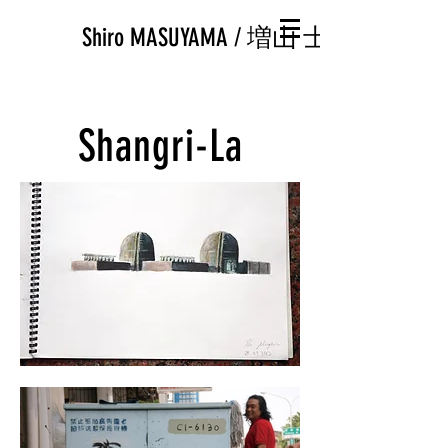
Shiro MASUYAMA / 増山 士郎
Shangri-La