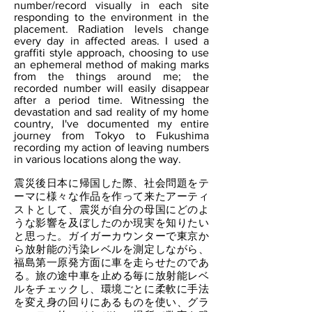
number/record visually in each site
responding to the environment in the
placement. Radiation levels change
every day in affected areas. I used a
graffiti style approach, choosing to use
an ephemeral method of making marks
from the things around me; the
recorded number will easily disappear
after a period time. Witnessing the
devastation and sad reality of my home
country, I've documented my entire
journey from Tokyo to Fukushima
recording my action of leaving numbers
in various locations along the way.
震災後日本に帰国した際、社会問題をテ
ーマに様々な作品を作って来たアーティ
ストとして、震災が自分の母国にどのよ
うな影響を及ぼしたのか現実を知りたい
と思った。ガイガーカウンターで東京か
ら放射能の汚染レベルを測定しながら、
福島第一原発方面に車を走らせたのであ
る。旅の途中車を止める毎に放射能レベ
ルをチェックし、環境ごとに柔軟に手法
を変え身の回りにあるものを使い、グラ