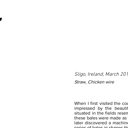
Sligo, Ireland, March 20
Straw, Chicken wire
When I first visited the co
impressed by the beauti
situated in the fields res
these bales were made as t
later discovered a machi
series of bales in shapes 