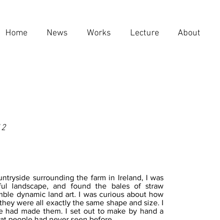
Home
News
Works
Lecture
About
12
untryside surrounding the farm in Ireland, I was
ful landscape, and found the bales of straw
emble dynamic land art. I was curious about how
hey were all exactly the same shape and size. I
ne had made them. I set out to make by hand a
that people had never seen before.